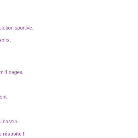
lution sportive.
nirs.
m 4 nages.
ent,
u bassin.
 réussite !