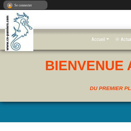
Panneau de gestion des cookies
Se connecter
Accueil
🌞 Actua
BIENVENUE 
DU PREMIER PL