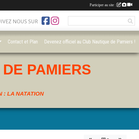
Participer au site :
UIVEZ NOUS SUR
Contact et Plan
Devenez officiel au Club Nautique de Pamiers !
 DE PAMIERS
 : LA NATATION