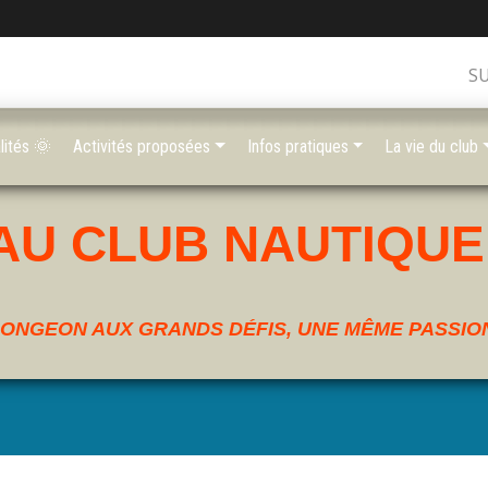
S
lités 🌞
Activités proposées
Infos pratiques
La vie du club
AU CLUB NAUTIQUE
ONGEON AUX GRANDS DÉFIS, UNE MÊME PASSION