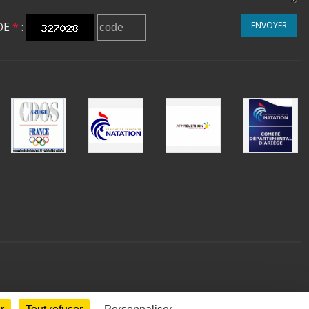
DE
*
:
ENVOYER