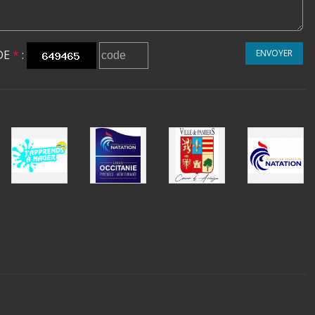
DE
*
:
ENVOYER