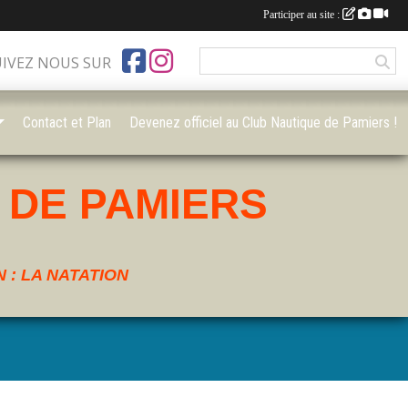
Participer au site :
UIVEZ NOUS SUR
Contact et Plan
Devenez officiel au Club Nautique de Pamiers !
 DE PAMIERS
 : LA NATATION