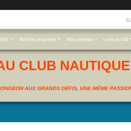
S
lités 🌞
Activités proposées
Infos pratiques
La vie du club
AU CLUB NAUTIQUE
ONGEON AUX GRANDS DÉFIS, UNE MÊME PASSION