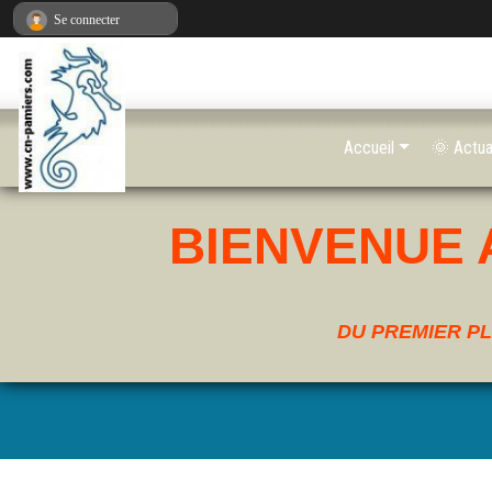
Panneau de gestion des cookies
Se connecter
Accueil
🌞 Actua
BIENVENUE 
DU PREMIER PL