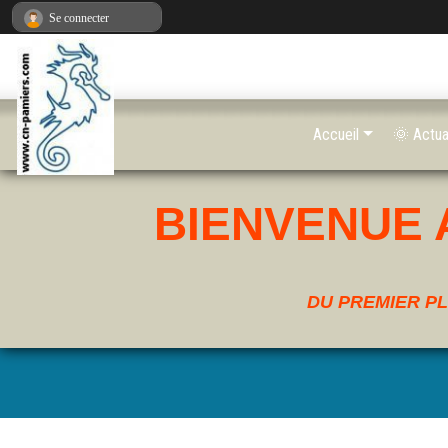
Panneau de gestion des cookies
Se connecter
Accueil
🌞 Actua
BIENVENUE 
DU PREMIER PL