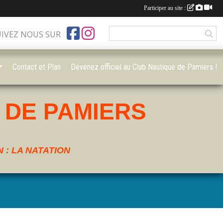
Participer au site :
UIVEZ NOUS SUR
Contact et Plan
Devenez officiel au Club Nautique de Pamiers !
 DE PAMIERS
 : LA NATATION