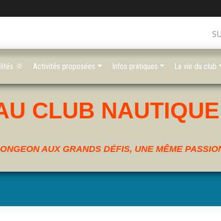
S
lités 🌞
Activités proposées
Infos pratiques
La vie du club
AU CLUB NAUTIQUE
ONGEON AUX GRANDS DÉFIS, UNE MÊME PASSION