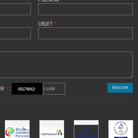
OBJET
*
DE
*
:
ENVOYER