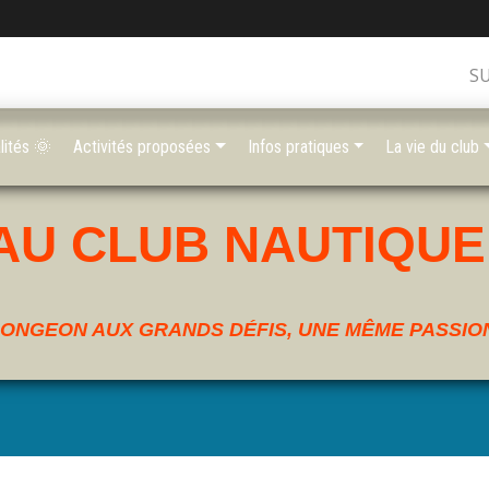
S
lités 🌞
Activités proposées
Infos pratiques
La vie du club
AU CLUB NAUTIQUE
ONGEON AUX GRANDS DÉFIS, UNE MÊME PASSION