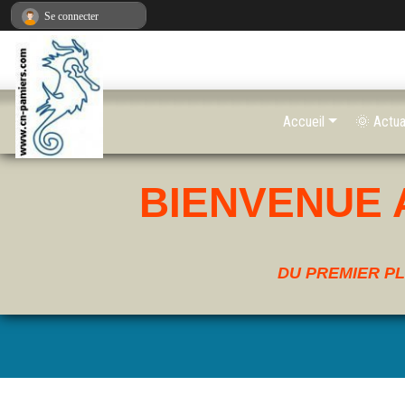
Panneau de gestion des cookies
Se connecter
Accueil
🌞 Actua
BIENVENUE 
DU PREMIER PL