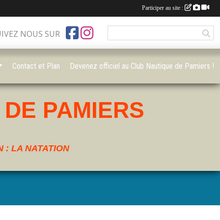
Participer au site :
UIVEZ NOUS SUR
Contact et Plan
Devenez officiel au Club Nautique de Pamiers !
 DE PAMIERS
 : LA NATATION