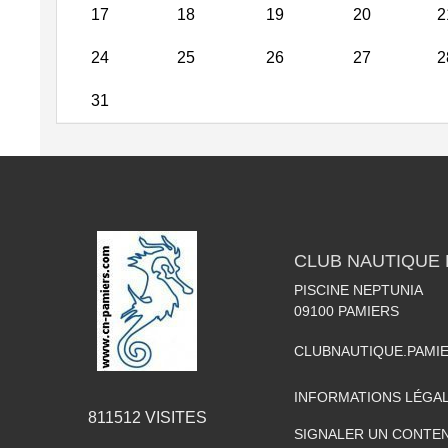
17
18
19
20
2
24
25
26
27
2
31
CLUB NAUTIQUE 
PISCINE NEPTUNIA
09100
PAMIERS
CLUBNAUTIQUE.PAMI
INFORMATIONS LÉGA
811512
VISITES
SIGNALER UN CONTEN