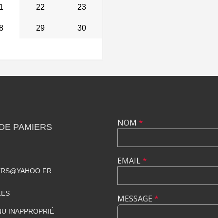
1
22
23
8
29
30
NOM
*
DE PAMIERS
EMAIL
*
ERS@YAHOO.FR
LES
MESSAGE
*
U INAPPROPRIÉ