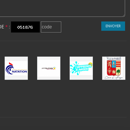
DE
*
:
ENVOYER